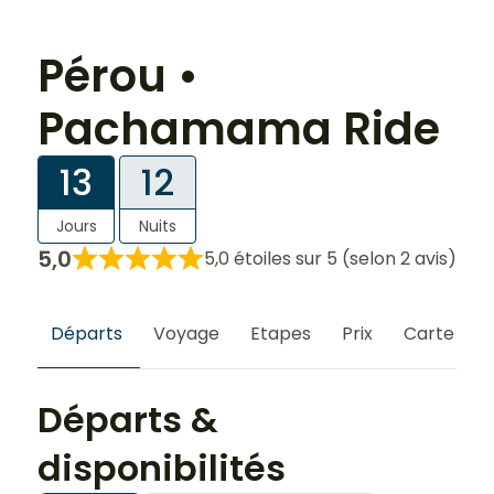
Pérou •
Pachamama Ride
13
12
Jours
Nuits
5,0
5,0 étoiles sur 5 (selon 2 avis)
Départs
Voyage
Etapes
Prix
Carte
S
Départs &
disponibilités