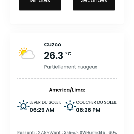
Minutes
Secondes
Cuzco
26.3
°C
Partiellement nuageux
America/Lima:
LEVER DU SOLEIL
COUCHER DU SOLEIL
06:29 AM
06:26 PM
Ressenti : 27.8
Vent : 3.6
SW
Humidité : 60
°C
km/h
%