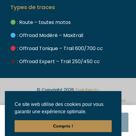
Types de traces
: Route – toutes motos
: Offroad Modéré – Maxitrail
: Offroad Tonique – Trail 600/700 cc
: Offroad Expert – Trail 250/450 cc
© Copyright 2026
Trail Rando
.
Voir les prix
Mentions
Conditions
Politique de
Assurances
Ce site web utilise des cookies pour vous
légales
générales de
confidentialité
garantir une expérience optimale.
A partir de
vente
Réserver
Compris !
€1 420
/ Pilote solo
Paiements sécurisés :