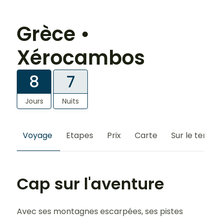
Grèce •
Xérocambos
8
7
Jours
Nuits
Voyage
Etapes
Prix
Carte
Sur le terrain
Cap sur l'aventure
Avec ses montagnes escarpées, ses pistes