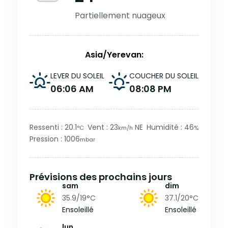
Partiellement nuageux
Asia/Yerevan:
LEVER DU SOLEIL
COUCHER DU SOLEIL
06:06 AM
08:08 PM
Ressenti : 20.1
Vent : 23
NE
Humidité : 46
°C
km/h
%
Pression : 1006
mbar
Prévisions des prochains jours
sam
dim
35.9/19
°C
37.1/20
°C
Ensoleillé
Ensoleillé
lun