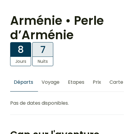
Arménie • Perle
d’Arménie
8
7
Jours
Nuits
Départs
Voyage
Etapes
Prix
Carte
S
Pas de dates disponibles.