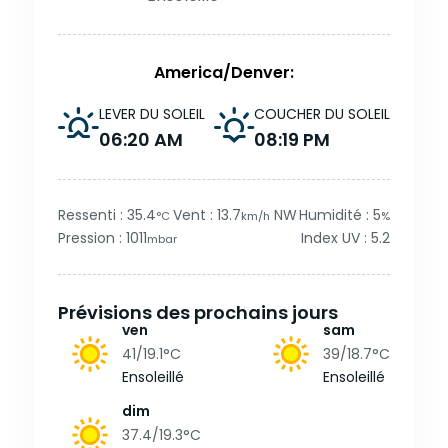
America/Denver:
LEVER DU SOLEIL
COUCHER DU SOLEIL
06:20 AM
08:19 PM
Ressenti : 35.4
Vent : 13.7
NW
Humidité : 5
°C
km/h
%
Pression : 1011
Index UV : 5.2
mbar
Prévisions des prochains jours
ven
sam
41/19.1
°C
39/18.7
°C
Ensoleillé
Ensoleillé
dim
37.4/19.3
°C