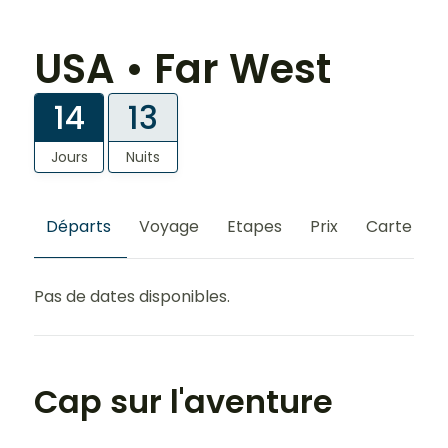
USA • Far West
14
13
Jours
Nuits
Départs
Voyage
Etapes
Prix
Carte
S
Pas de dates disponibles.
Cap sur l'aventure