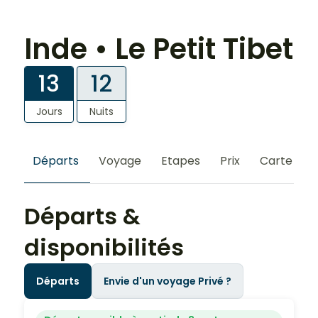
Inde • Le Petit Tibet
13
12
Jours
Nuits
Départs
Voyage
Etapes
Prix
Carte
S
Départs &
disponibilités
Départs
Envie d'un voyage Privé ?