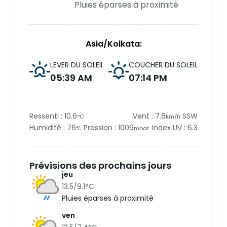
Pluies éparses à proximité
Asia/Kolkata:
LEVER DU SOLEIL
COUCHER DU SOLEIL
05:39 AM
07:14 PM
Ressenti : 10.6
Vent : 7.6
SSW
°C
km/h
Humidité : 76
Pression : 1009
Index UV : 6.3
%
mbar
Prévisions des prochains jours
jeu
13.5/9.1
°C
Pluies éparses à proximité
ven