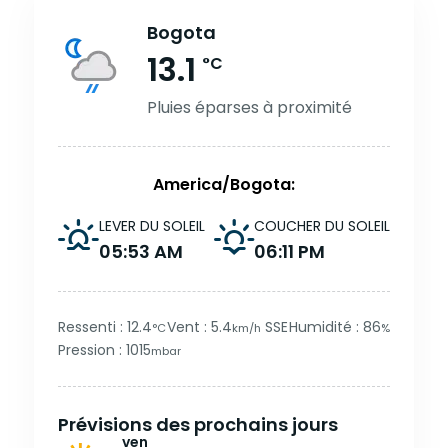
Bogota
13.1
°C
Pluies éparses à proximité
America/Bogota:
LEVER DU SOLEIL
COUCHER DU SOLEIL
05:53 AM
06:11 PM
Ressenti : 12.4
Vent : 5.4
SSE
Humidité : 86
°C
km/h
%
Pression : 1015
mbar
Prévisions des prochains jours
ven