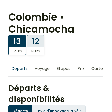
Colombie •
Chicamocha
13
12
Jours
Nuits
Départs
Voyage
Etapes
Prix
Carte
S
Départs &
disponibilités
Départs
Envie d'un voyage Privé ?