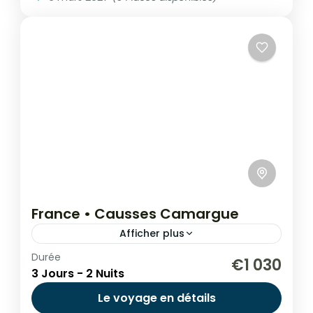
Europe
,
France
,
Monde
1-12 People
France • Causses Camargue
Afficher plus
Durée
Initiation Offroad
€1 030
3 Jours - 2 Nuits
Explorez la France du Sud à moto avec
Le voyage en détails
l'itinéraire « Causse et Camargue ». Ce