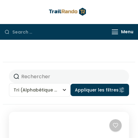
Trail Rando
Menu
Tri
(Alphabétique - A à Z)
Appliquer les filtres