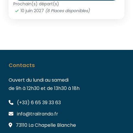
circuit en boucle au départ d’Aniane vous
Prochain(s) départ(s)
10 juin 2027
(8 Places disponibles)
emmène entre garrigues, plateaux, collines
Europe
,
France
,
Monde
et lagunes
1-8 People
Contacts
Ouvert du lundi au samedi
de 9h à 12h30 et de 13h30 à 18h
(+33) 6 65 39 33 63
info@trailrando.fr
73110 La Chapelle Blanche