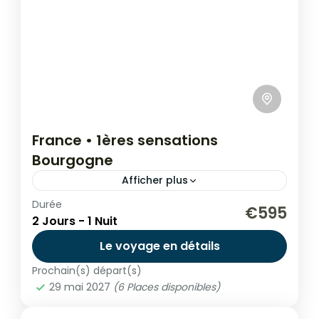
France • 1ères sensations
Bourgogne
Afficher plus
Durée
Initiation Offroad
€595
2 Jours - 1 Nuit
Randonnées initiatiques encadrées par un
Le voyage en détails
guide diplômé d'état vous permettant
d'appréhender le tout terrain en toute
Prochain(s) départ(s)
29 mai 2027
(6 Places disponibles)
sécurité durant 2 jours en Bourgogne.
Europe
,
France
,
Monde
1 Personne