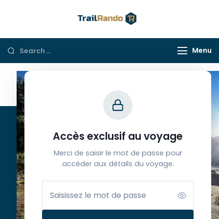
Trail Rando
Menu
Contacts
Accès exclusif au voyage
Merci de saisir le mot de passe pour
Ouvert du lundi au samedi
accéder aux détails du voyage.
de 9h à 12h30 et de 13h30 à 18h
(+33) 6 65 39 33 63
info@trailrando.fr