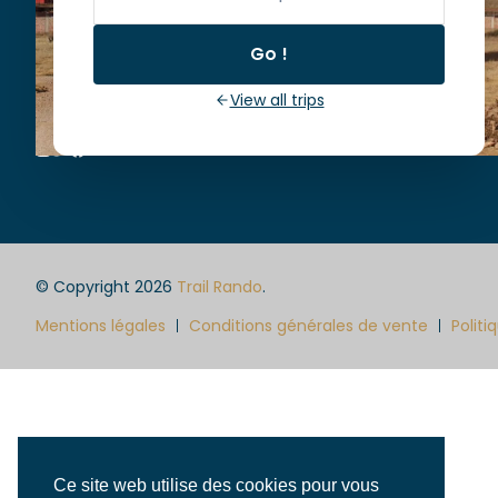
(+33) 6 65 39 33 63
info@trailrando.fr
Go !
73110 La Chapelle Blanche
View all trips
© Copyright 2026
Trail Rando
.
Mentions légales
Conditions générales de vente
Politi
Ce site web utilise des cookies pour vous