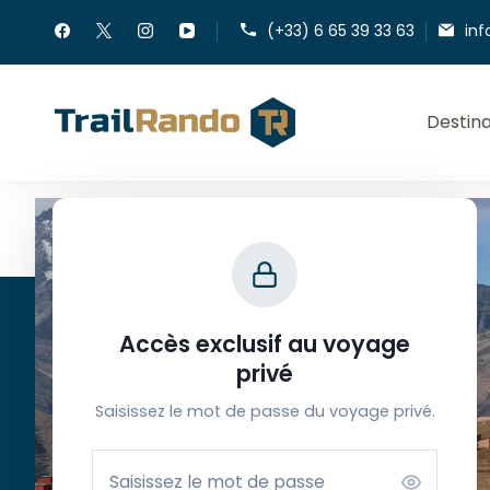
(+33) 6 65 39 33 63
inf
Destina
Trail Rando
Accès exclusif au voyage
Contacts
privé
Saisissez le mot de passe du voyage privé.
Ouvert du lundi au samedi
de 9h à 12h30 et de 13h30 à 18h