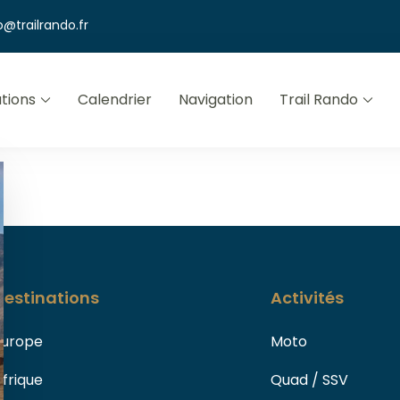
o@trailrando.fr
tions
Calendrier
Navigation
Trail Rando
Destinations
Activités
Europe
Moto
Afrique
Quad / SSV