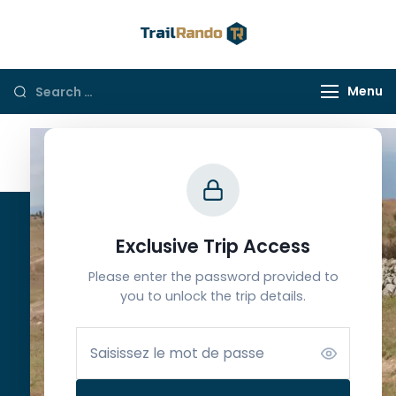
Trail Rando
Menu
Contacts
Exclusive Trip Access
Please enter the password provided to
Ouvert du lundi au samedi
you to unlock the trip details.
de 9h à 12h30 et de 13h30 à 18h
(+33) 6 65 39 33 63
info@trailrando.fr