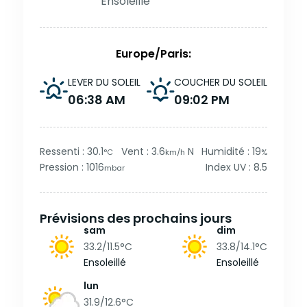
Ensoleillé
Europe/Paris:
LEVER DU SOLEIL
COUCHER DU SOLEIL
06:38 AM
09:02 PM
Ressenti : 30.1
Vent : 3.6
N
Humidité : 19
°C
km/h
%
Pression : 1016
Index UV : 8.5
mbar
Prévisions des prochains jours
sam
dim
33.2/11.5
°C
33.8/14.1
°C
Ensoleillé
Ensoleillé
lun
31.9/12.6
°C