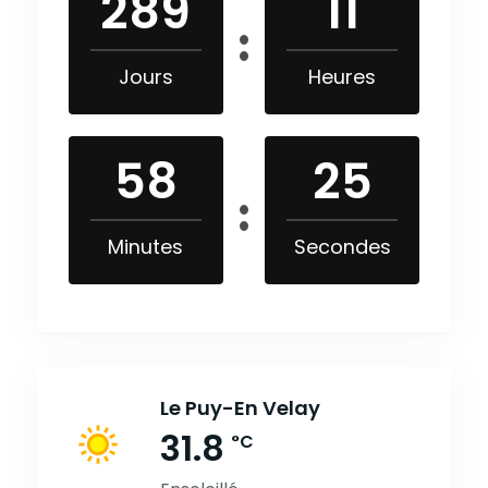
289
11
Jours
Heures
58
24
Minutes
Secondes
Le Puy-En Velay
31.8
°C