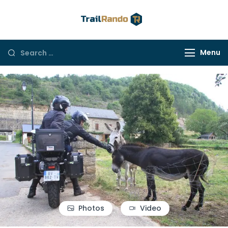
Trail Rando
Menu
Photos
Video