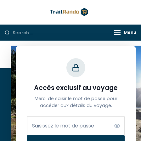
Trail Rando
Menu
Contacts
Accès exclusif au voyage
Merci de saisir le mot de passe pour
Ouvert du lundi au samedi
accéder aux détails du voyage.
de 9h à 12h30 et de 13h30 à 18h
(+33) 6 65 39 33 63
info@trailrando.fr