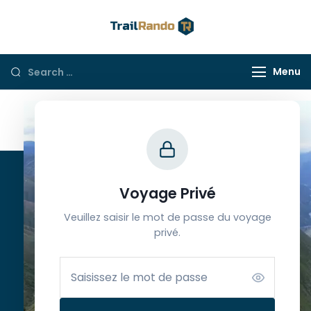
Trail Rando
Menu
Contacts
Voyage Privé
Veuillez saisir le mot de passe du voyage
Ouvert du lundi au samedi
privé.
de 9h à 12h30 et de 13h30 à 18h
(+33) 6 65 39 33 63
info@trailrando.fr